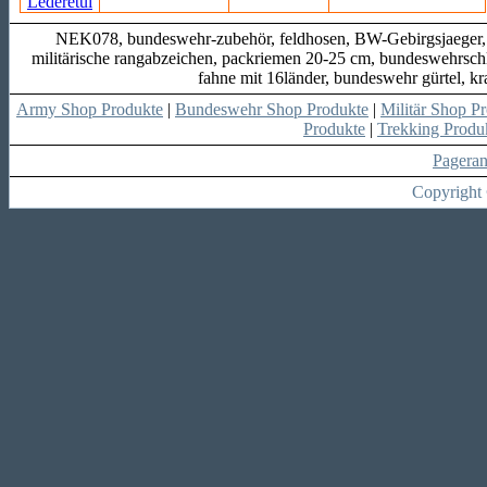
NEK078, bundeswehr-zubehör, feldhosen, BW-Gebirgsjaeger, mar
militärische rangabzeichen, packriemen 20-25 cm, bundeswehrsc
fahne mit 16länder, bundeswehr gürtel, kra
Army Shop Produkte
|
Bundeswehr Shop Produkte
|
Militär Shop P
Produkte
|
Trekking Produ
Pagera
Copyright