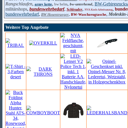
Rangschlaufen
,
,
,
,
BW-Gebirgsrucks
army kette
bw helm
bw-unterhemd
militärshops
,
bundeswehrbedarf
,
,
,
bunde
Schleuder
NVA Koch-Arbeitsanzug
bundeswehrbedarf
,
,
,
Moleskin-
BW Hosentraeger
BW-Waschzeugtasche
Weitere Top Angebote