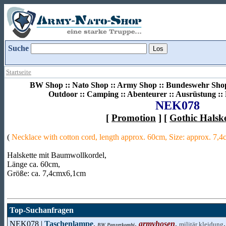
Suche
Startseite
BW Shop :: Nato Shop :: Army Shop :: Bundeswehr Shop 
Outdoor :: Camping :: Abenteurer :: Ausrüstung :
NEK078
[
Promotion
] [
Gothic Halsk
(
Necklace with cotton cord, length approx. 60cm, Size: approx. 7
Halskette mit Baumwollkordel,
Länge ca. 60cm,
Größe: ca. 7,4cmx6,1cm
Top-Suchanfragen
NEK078 |
Taschenlampe
,
,
armyhosen
,
militär kleidung
BW Panzerkombi