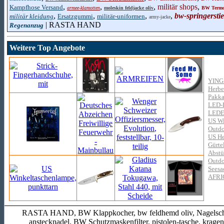
,
,
,
militär shops
,
Kampfhose Versand
armee-klamotten
moleskin feldjacke oliv
BW Termo
,
,
,
,
bw-springerstie
militär kleidung
Ersatzgummi
militär-uniformen
army-jacke
| RASTA HAND
Regenanzug
Weitere Top Angebote
YING
Herbe
Pakka
LED-L
LED
US Wi
Outdo
US He
Gürtel
Abstü
Outdo
Seesa
AFR
RASTA HAND, BW Klappkocher, bw feldhemd oliv, Nagelscher
anstecknadel, BW Schutzmaskenfilter, pistolen-tasche, krage