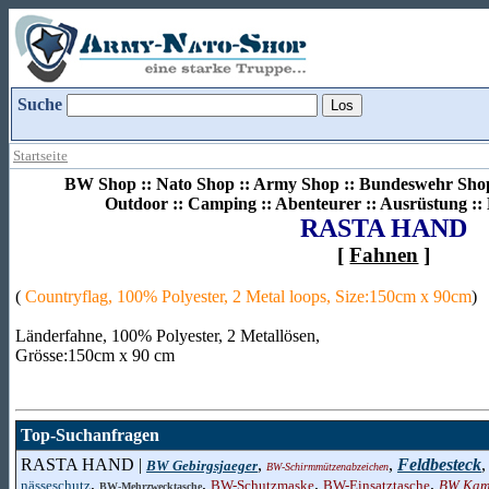
Suche
Startseite
BW Shop :: Nato Shop :: Army Shop :: Bundeswehr Shop 
Outdoor :: Camping :: Abenteurer :: Ausrüstung :
RASTA HAND
[
Fahnen
]
(
Countryflag, 100% Polyester, 2 Metal loops, Size:150cm x 90cm
)
Länderfahne, 100% Polyester, 2 Metallösen,
Grösse:150cm x 90 cm
Top-Suchanfragen
RASTA HAND |
,
,
Feldbesteck
BW Gebirgsjaeger
BW-Schirmmützenabzeichen
,
,
,
,
nässeschutz
BW-Schutzmaske
BW-Einsatztasche
BW Kamp
BW-Mehrzwecktasche