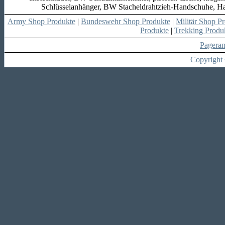
Schlüsselanhänger, BW Stacheldrahtzieh-Handschuhe, Ha
Army Shop Produkte
|
Bundeswehr Shop Produkte
|
Militär Shop P
Produkte
|
Trekking Produ
Pagera
Copyright